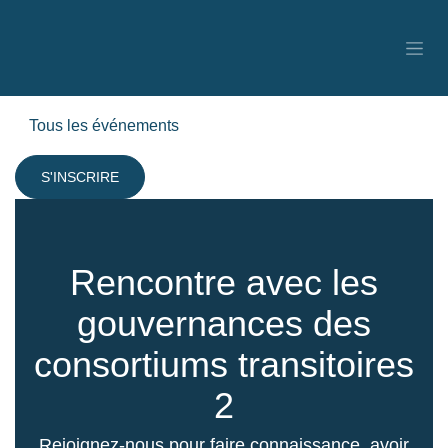
SE RENDRE AU CONTENU
Tous les événements
S'INSCRIRE
Rencontre avec les
gouvernances des
consortiums transitoires
2
Rejoignez-nous pour faire connaissance, avoir